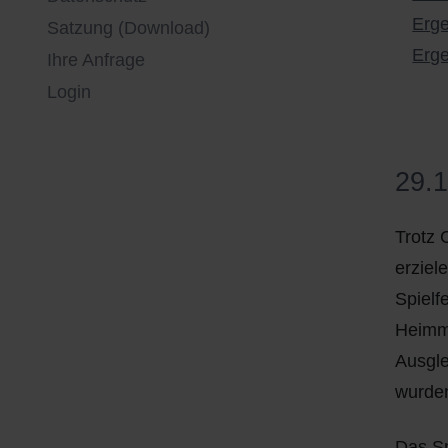
Erge
Satzung (Download)
Sportgelände
Erge
Ihre Anfrage
Login
29.1
Trotz 
erziel
Spielf
Heimma
Ausgle
wurde
Das Sp