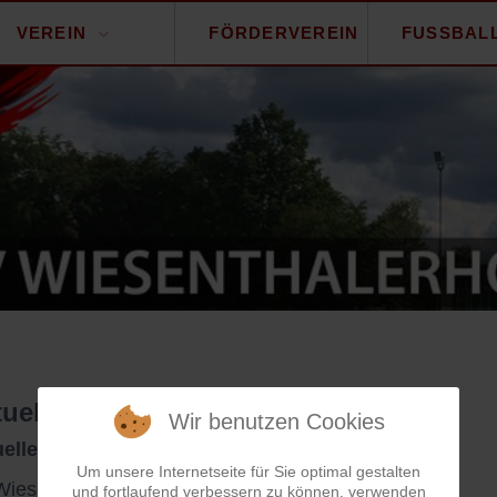
VEREIN
FÖRDERVEREIN
FUSSBAL
tuelle Ergebnisse
Wir benutzen Cookies
elle Ergebnisse der 1. und 2. Mannschaft
Um unsere Internetseite für Sie optimal gestalten
iesenthalerhof bei fussball.de
und fortlaufend verbessern zu können, verwenden